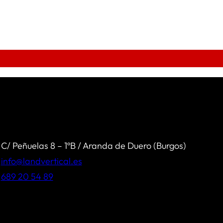
C/ Peñuelas 8 – 1ºB / Aranda de Duero (Burgos)
info@landvertical.es
689 20 54 89